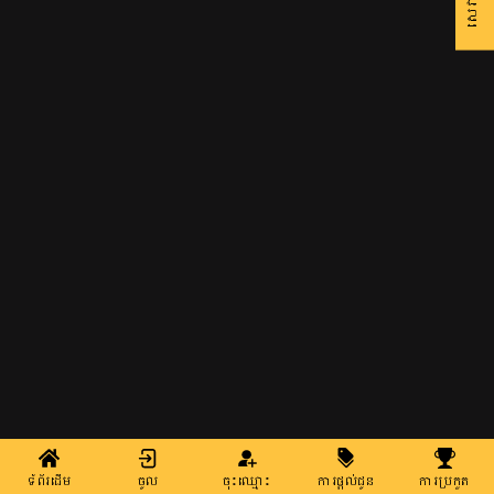
ទំព័រដើម
ចូល
ចុះឈ្មោះ
ការផ្តល់ជូន
ការប្រកួត