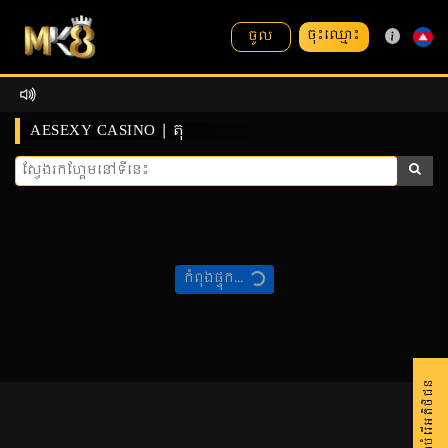
ចុះឈ្មោះ
ចូល
AESEXY CASINO | តុ
កំពុងផ្ទុក...
សេវាបំរើអតិថិជន