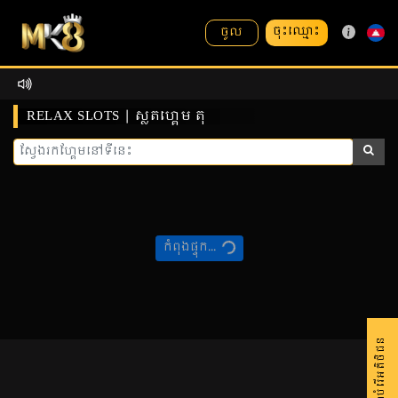
ចុះឈ្មោះ
ចូល
RELAX SLOTS | ស្លតហ្គេម តុ
កំពុងផ្ទុក...
សេវាបំរើអតិថិជន