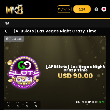
登録
ログイン
[AFBSlots] Las Vegas Night Crazy Time
終了しました
[AFBSlots] Las Vegas Night
Crazy Time
USD 90.00
TID : 230831D80031
(227)
日々
時間
分
SEC
:
:
:
0
0
0
0