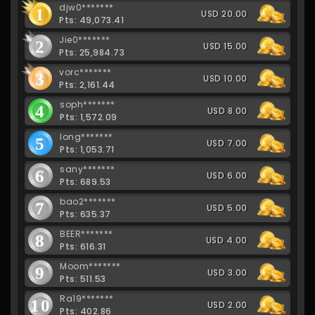
djw0*******
1
USD 20.00
Pts: 49,073.41
Jie0*******
2
USD 15.00
Pts: 25,984.73
vorc*******
3
USD 10.00
Pts: 2,161.44
soph*******
4
USD 8.00
Pts: 1,572.09
long*******
5
USD 7.00
Pts: 1,053.71
sany*******
6
USD 6.00
Pts: 689.53
bao2*******
7
USD 5.00
Pts: 635.37
BEER*******
8
USD 4.00
Pts: 616.31
Moom*******
9
USD 3.00
Pts: 511.53
Ra19*******
10
USD 2.00
Pts: 402.86