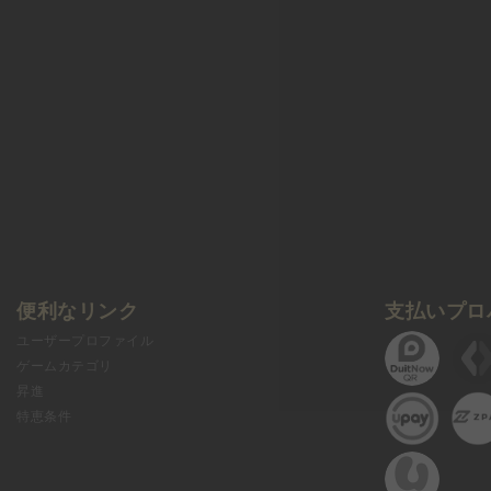
便利なリンク
支払いプロ
ユーザープロファイル
ゲームカテゴリ
昇進
特恵条件