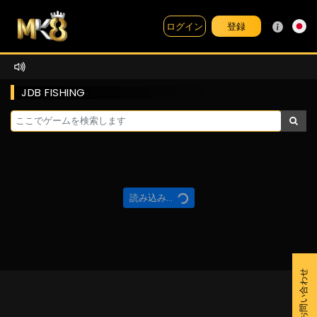
登録
ログイン
JDB FISHING
読み込み...
お問い合わせ