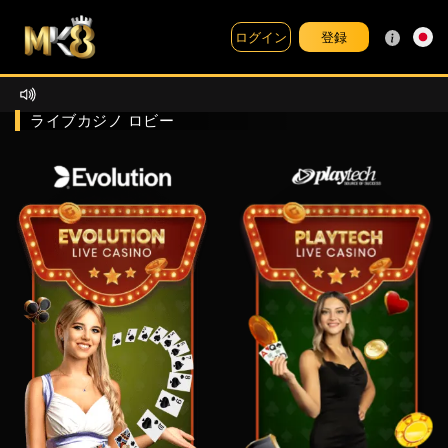
登録
ログイン
ライブカジノ ロビー