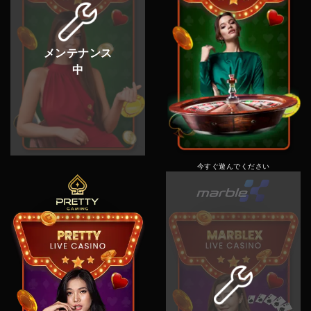
メンテナンス
中
今すぐ遊んでください