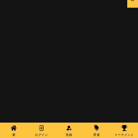
家
ログイン
登録
昇進
トーナメント