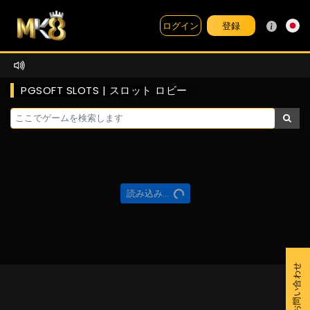
登録
ログイン
PGSOFT SLOTS | スロット ロビー
読み込み...
お問い合わせ