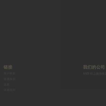
链接
我们的公司
用户资料
MK8 线上赌场
游戏类别
优惠
优惠规则