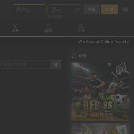
登录
注册
忘记密码?
比赛
游戏
推荐
We Accept Online Transfer / ATM / Ew
精选