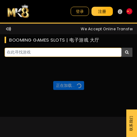
注册
登录
We Accept Online Transfer / 
BOOMING GAMES SLOTS | 电子游戏 大厅
正在加载...
联系我们