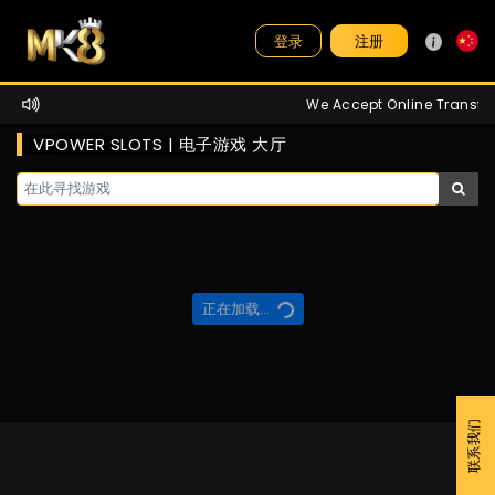
注册
登录
We Accept Online Transfer 
VPOWER SLOTS | 电子游戏 大厅
正在加载...
联系我们