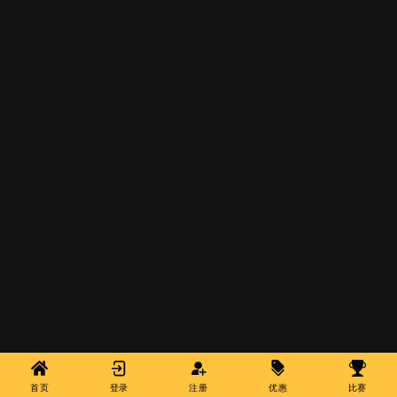
首页
登录
注册
优惠
比赛