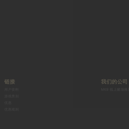
链接
我们的公司
用户资料
MK8 线上赌场
游戏类别
优惠
优惠规则