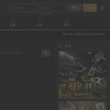
登录
注册
忘记密码?
比赛
游戏
推荐
We Accept Online Transfer / ATM / E
精选