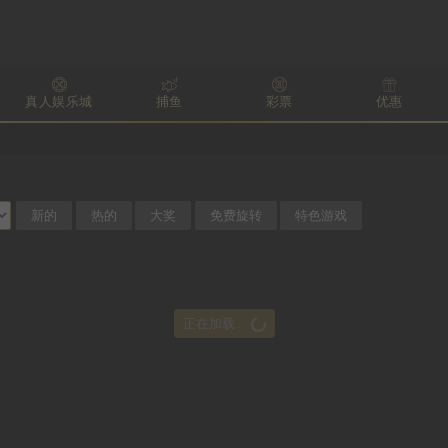
真人娱乐城
捕鱼
彩票
优惠
新的
热的
大奖
免费旋转
特色游戏
正在加载...