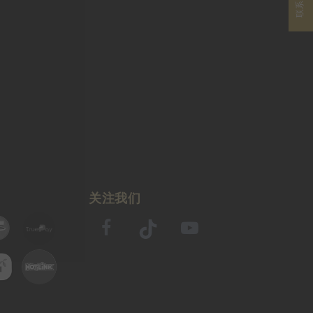
联系我们
关注我们