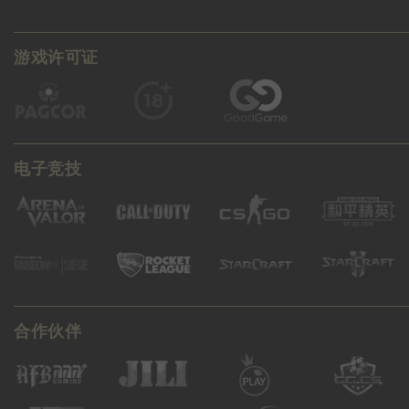
游戏许可证
电子竞技
合作伙伴