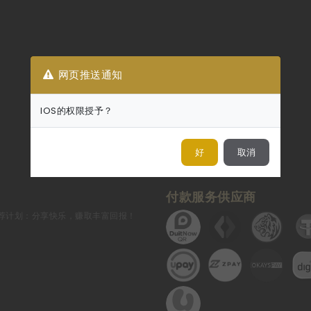
网页推送通知
IOS的权限授予？
好
取消
付款服务供应商
推荐计划：分享快乐，赚取丰富回报！