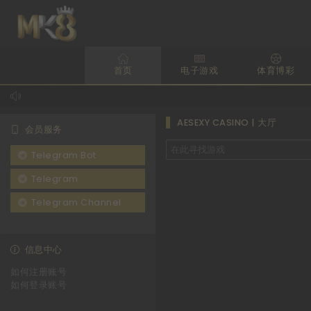
首页
电子游戏
体育博彩
AESEXY CASINO | 大厅
会员服务
Telegram Bot
Telegram
Telegram Channel
信息中心
如何注册账号
如何登录账号