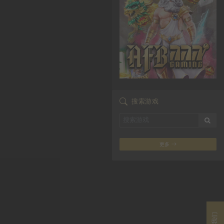
搜索游戏
更多