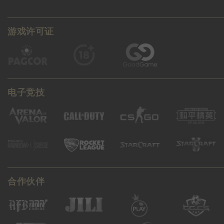
游戏许可证
电子竞技
合作伙伴