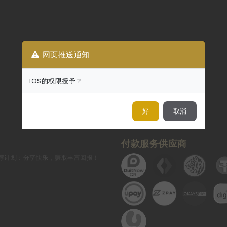
网页推送通知
IOS的权限授予？
好
取消
付款服务供应商
推荐计划：分享快乐，赚取丰富回报！