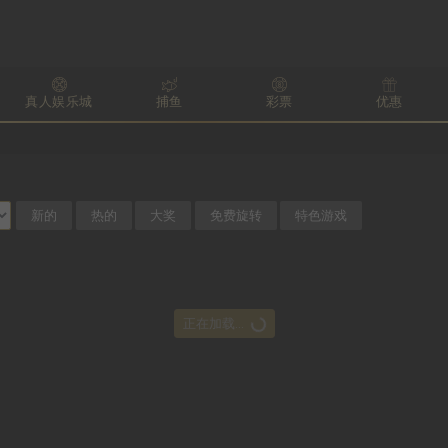
真人娱乐城
捕鱼
彩票
优惠
新的
热的
大奖
免费旋转
特色游戏
正在加载...