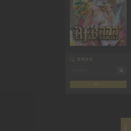
搜索游戏
更多