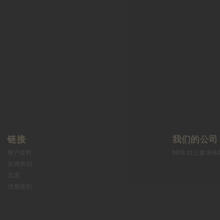
链接
我们的公司
用户资料
MK8 线上赌场
游戏类别
优惠
优惠规则