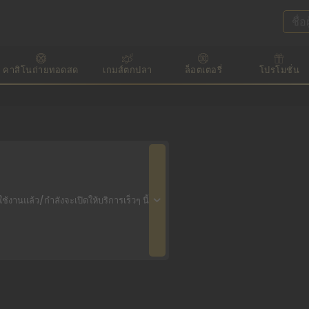
คาสิโนถ่ายทอดสด
เกมส์ตกปลา
ล็อตเตอรี่
โปรโมชั่น
ใช้งานแล้ว/กำลังจะเปิดให้บริการเร็วๆ นี้