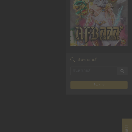
ค้นหาเกมส์
อื่น ๆ
ติดต่อเรา