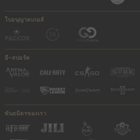
ใบอนุญาตเกมส์
อี-สปอร์ต
พันธมิตรของเรา