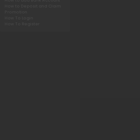
How to add Bank Account
How to Deposit and Claim
Promotion
How To Login
How To Register