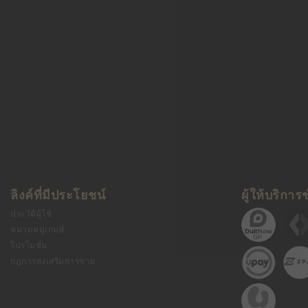
ลิงค์ที่มีประโยชน์
ผู้ให้บริการ
ประวัติผู้ใช้
หมวดหมู่เกมส์
โปรโมชั่น
กฎการส่งเสริมการขาย