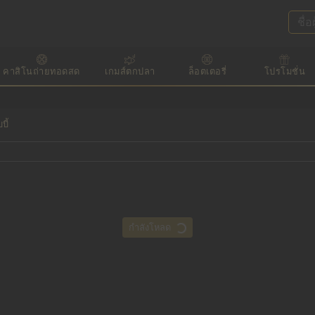
คาสิโนถ่ายทอดสด
เกมส์ตกปลา
ล็อตเตอรี่
โปรโมชั่น
ี้
กำลังโหลด