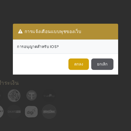
การแจ้งเตือนแบบพุชของเว็บ
การอนุญาตสำหรับ IOS?
ตกลง
ยกเลิก
ชำระเงิน