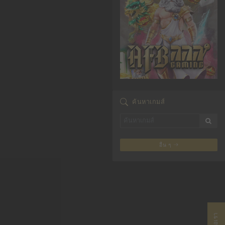
ค้นหาเกมส์
อื่น ๆ
ติดต่อเรา