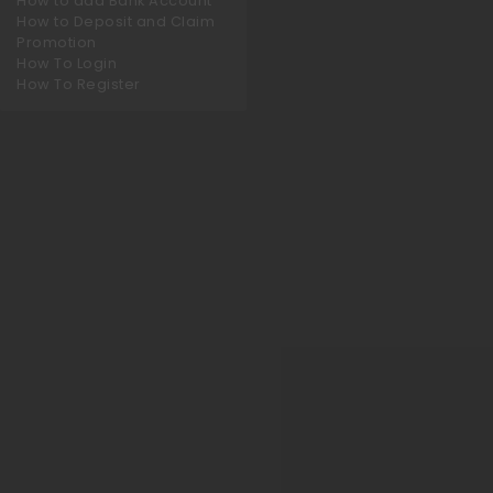
How to add Bank Account
How to Deposit and Claim
Promotion
How To Login
How To Register