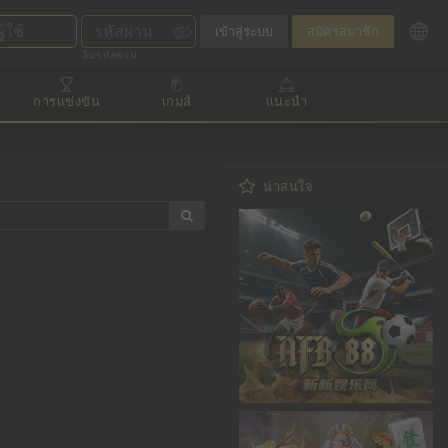
เข้าสู่ระบบ
สมัครสมาชิก
ลืมรหัสผ่าน
การแข่งขัน
เกมส์
แนะนำ
น่าสนใจ