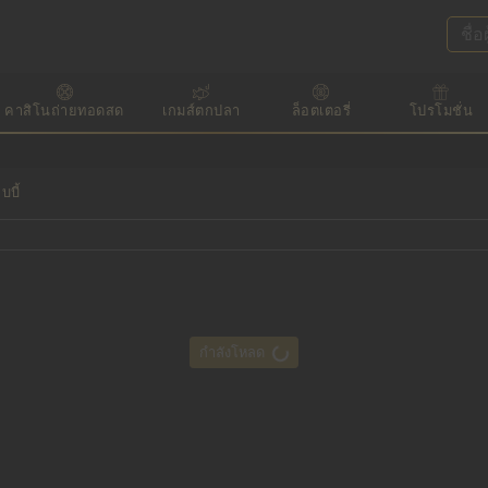
คาสิโนถ่ายทอดสด
เกมส์ตกปลา
ล็อตเตอรี่
โปรโมชั่น
บี้
กำลังโหลด