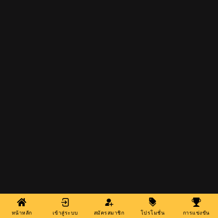
หน้าหลัก
เข้าสู่ระบบ
สมัครสมาชิก
โปรโมชั่น
การแข่งขัน