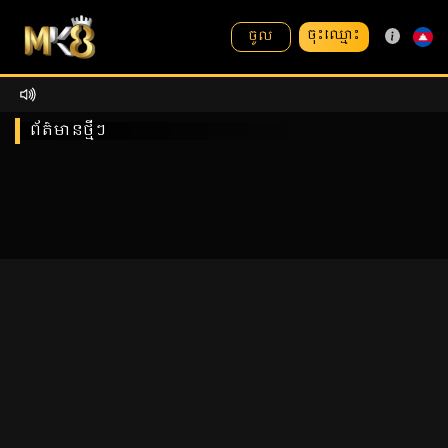
ចុះឈ្មោះ
ចូល
ព័ត៌មានថ្មីៗ