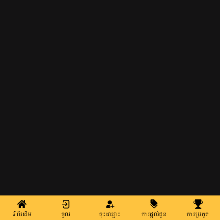
ទំព័រដើម
ចូល
ចុះឈ្មោះ
ការផ្តល់ជូន
ការប្រកួត