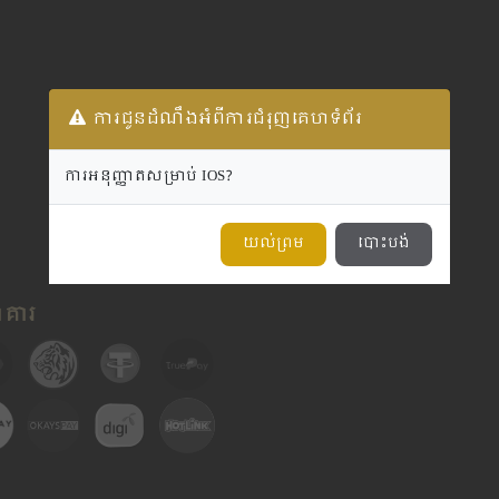
ការជូនដំណឹងអំពីការជំរុញគេហទំព័រ
ការអនុញ្ញាតសម្រាប់ IOS?
យល់ព្រម
បោះបង់
ាគារ