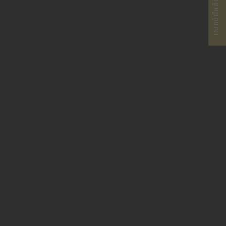
សេវាបំរើអតិថិជន