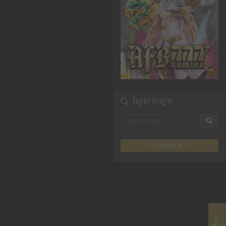
ស្វែងរកហ្គេម
មានច្រើនទៀត