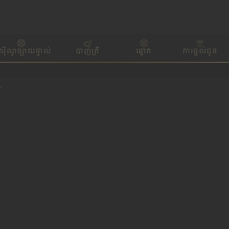
ស៊ីណូផ្សាយផ្ទាល់
បាញ់ត្រី
ឆ្នោត
ការផ្តល់ជូន
T