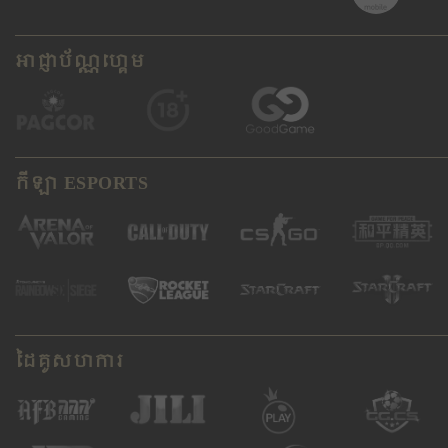
អាជ្ញាប័ណ្ណហ្គេម
កីឡា ESPORTS
ដៃគូសហការ