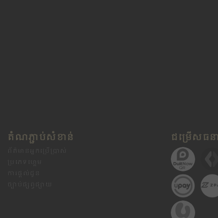
តំណភ្ជាប់សំខាន់
ជម្រើសធន
ព័ត៌មានអ្នកប្រើប្រាស់
ប្រភេទហ្គេម
ការផ្តល់ជូន
ច្បាប់ផ្សព្វផ្សាយ