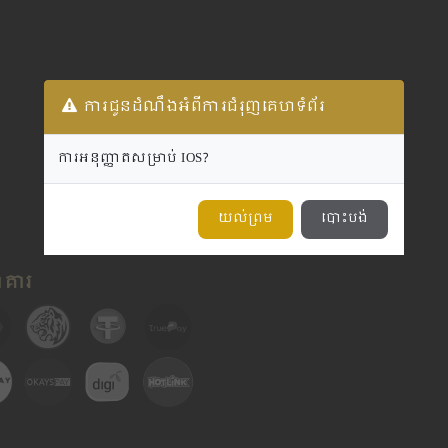
ការជូនដំណឹងអំពីការជំរុញគេហទំព័រ
ការអនុញ្ញាតសម្រាប់ IOS?
យល់ព្រម
បោះបង់
ាគារ