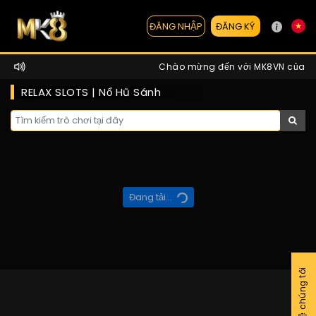
ĐĂNG KÝ
ĐĂNG NHẬP
Chào mừng đến với MK8VN của chúng 
RELAX SLOTS | Nổ Hũ Sánh
Đang tải...
Liên hệ chúng tôi