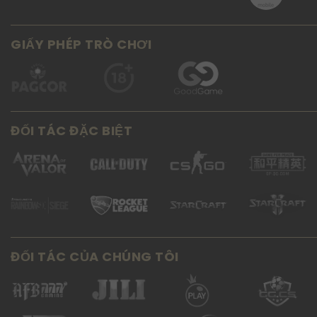
GIẤY PHÉP TRÒ CHƠI
ĐỐI TÁC ĐẶC BIỆT
ĐỐI TÁC CỦA CHÚNG TÔI