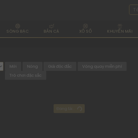
SÒNG BẠC
BẮN CÁ
XỔ SỐ
KHUYẾN MÃI
Mới
Nóng
Giải độc đắc
Vòng quay miễn phí
Trò chơi đặc sắc
Đang tải...