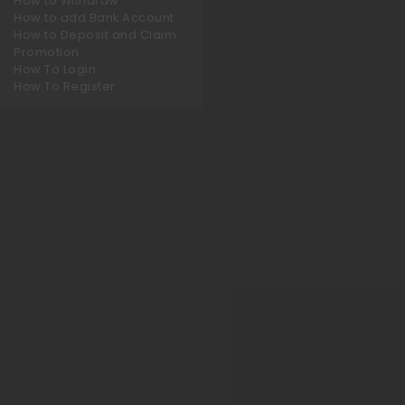
How to Withdraw
How to add Bank Account
How to Deposit and Claim
Promotion
How To Login
How To Register