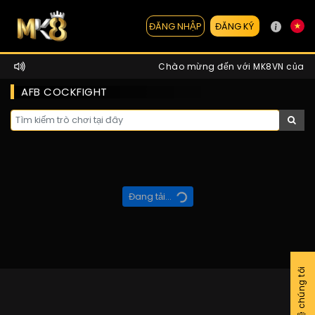
ĐĂNG KÝ
ĐĂNG NHẬP
Chào mừng đến với MK8VN của chúng 
AFB COCKFIGHT
Đang tải...
Liên hệ chúng tôi