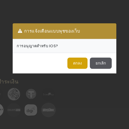
การแจ้งเตือนแบบพุชของเว็บ
การอนุญาตสำหรับ IOS?
ตกลง
ยกเลิก
ชำระเงิน