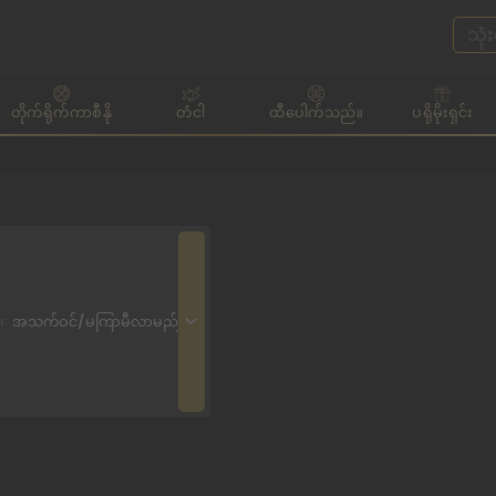
တိုက်ရိုက်ကာစီနို
တံငါ
ထီပေါက်သည်။
ပရိုမိုးရှင်း
အသက်ဝင်/မကြာမီလာမည်
း: