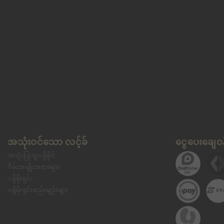
အသုံးဝင်သော လင့်ခ်
ငွေပေးချေဝန
အသုံးပြုသူပရိုဖိုင်
ဂိမ်းအမျိုးအစားများ
ပရိုမိုးရှင်း
ပရိုမိုးရှင်းစည်းမျဉ်းများ