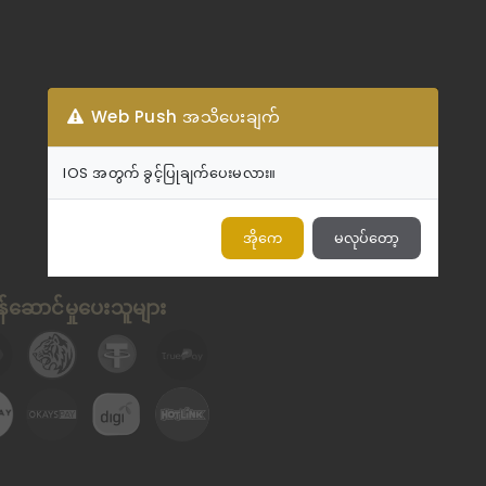
Web Push အသိပေးချက်
IOS အတွက် ခွင့်ပြုချက်ပေးမလား။
အိုကေ
မလုပ်တော့
်ဆောင်မှုပေးသူများ