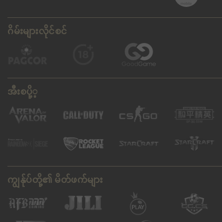
ဂိမ်းများလိုင်စင်
အီးစပို့့
ကျွန်ုပ်တို့၏ မိတ်ဖက်များ