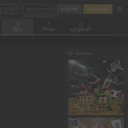
လော့ဂ်အင်
မှတ်ပုံတင်ပါ။
စကားဝှက်မေ့နေပါသလား?
ပြိုင်ပွဲ
ဂိမ်းများ
ရည်ညွှန်းကုဒ်
အသားပေး