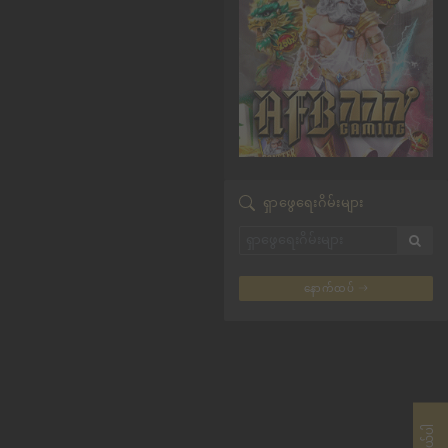
ရှာဖွေရေးဂိမ်းများ
နောက်ထပ်