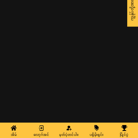
အိမ်
လော့ဂ်အင်
မှတ်ပုံတင်ပါ။
ပရိုမိုးရှင်း
ပြိုင်ပွဲ