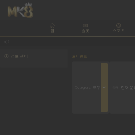
집
슬롯
스포츠
정보 센터
토너먼트
모두
현재 운
Category:
상태: