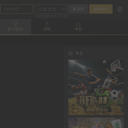
로그인
등록하다
비밀번호를 잊으 셨나요?
토너먼트
계략
추천
추천