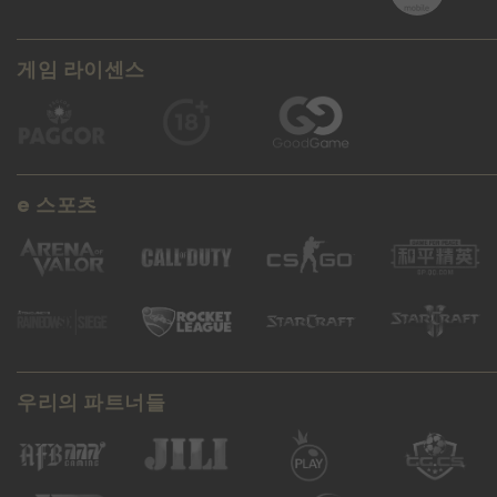
게임 라이센스
e 스포츠
우리의 파트너들