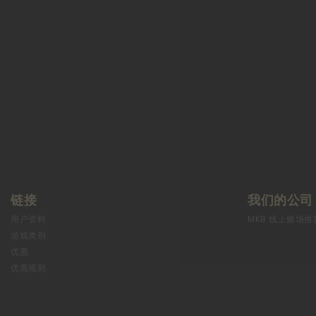
链接
我们的公司
用户资料
MK8 线上赌场
游戏类别
优惠
优惠规则