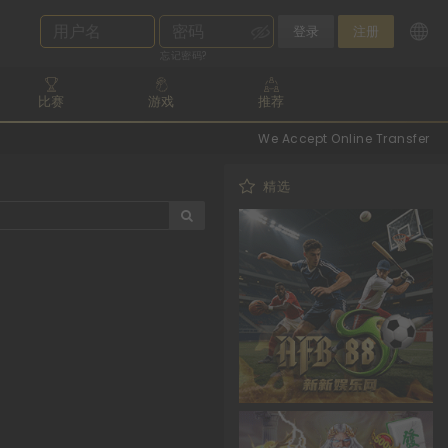
登录
注册
忘记密码?
比赛
游戏
推荐
We Accept Online Transfer / ATM / Ew
精选